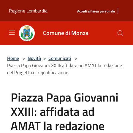
Salta al contenuto principale
|
Regione Lombardia
Accedi all'area personale
Comune di Monza
Home
>
Novità
>
Comunicati
>
Piazza Papa Giovanni XXIII: affidata ad AMAT la redazione
del Progetto di riqualificazione
Piazza Papa Giovanni
XXIII: affidata ad
AMAT la redazione