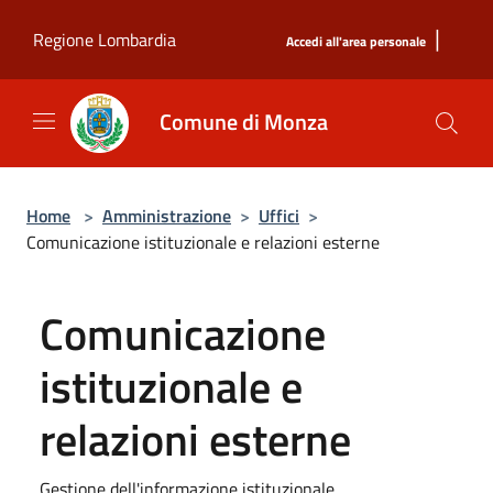
Salta al contenuto principale
|
Regione Lombardia
Accedi all'area personale
Comune di Monza
Home
>
Amministrazione
>
Uffici
>
Comunicazione istituzionale e relazioni esterne
Comunicazione
istituzionale e
relazioni esterne
Gestione dell'informazione istituzionale