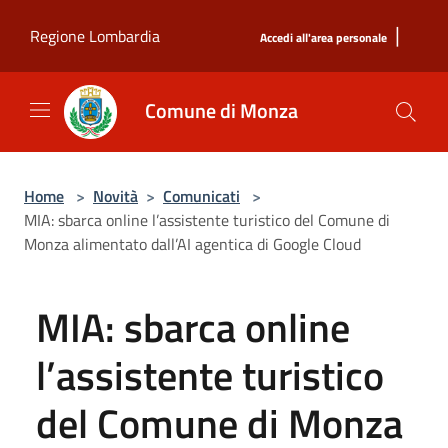
Salta al contenuto principale
|
Regione Lombardia
Accedi all'area personale
Comune di Monza
Home
>
Novità
>
Comunicati
>
MIA: sbarca online l’assistente turistico del Comune di
Monza alimentato dall’AI agentica di Google Cloud
MIA: sbarca online
l’assistente turistico
del Comune di Monza