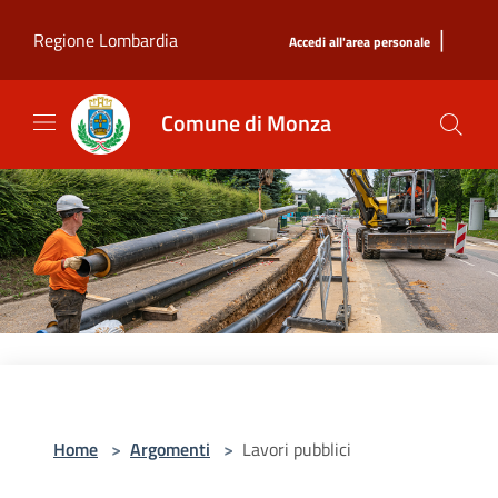
Salta al contenuto principale
|
Regione Lombardia
Accedi all'area personale
Comune di Monza
Home
>
Argomenti
>
Lavori pubblici