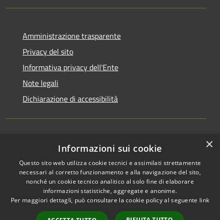
Amministrazione trasparente
Privacy del sito
Informativa privacy dell'Ente
Note legali
Dichiarazione di accessibilità
×
Newsletter
Informazioni sui cookie
Questo sito web utilizza cookie tecnici e assimilati strettamente
necessari al corretto funzionamento e alla navigazione del sito,
nonché un cookie tecnico analitico al solo fine di elaborare
informazioni statistiche, aggregate e anonime.
RSS
Copyright © 2026 • Comune di
Per maggiori dettagli, può consultare la cookie policy al seguente
link
Accessibilità
Monza • Powered by
Privacy
Municipium
Accesso
•
RIFIUTA TUTTO