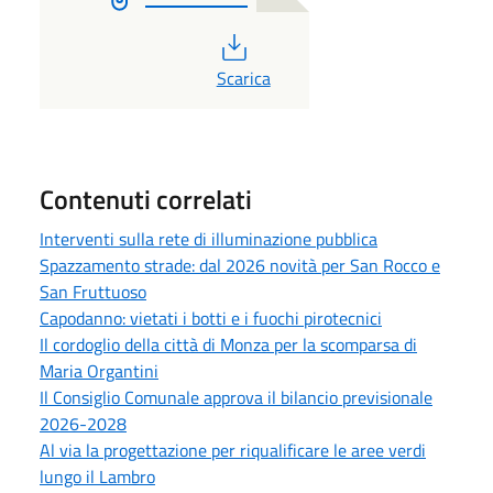
PDF
Scarica
Contenuti correlati
Interventi sulla rete di illuminazione pubblica
Spazzamento strade: dal 2026 novità per San Rocco e
San Fruttuoso
Capodanno: vietati i botti e i fuochi pirotecnici
Il cordoglio della città di Monza per la scomparsa di
Maria Organtini
Il Consiglio Comunale approva il bilancio previsionale
2026-2028
Al via la progettazione per riqualificare le aree verdi
lungo il Lambro