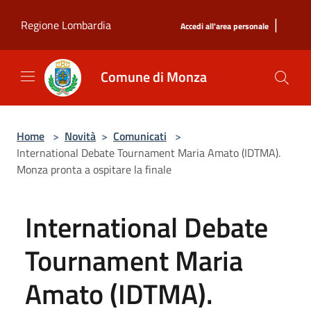
Salta al contenuto principale
|
Regione Lombardia
Accedi all'area personale
Comune di Monza
Home
>
Novità
>
Comunicati
>
International Debate Tournament Maria Amato (IDTMA).
Monza pronta a ospitare la finale
International Debate
Tournament Maria
Amato (IDTMA).