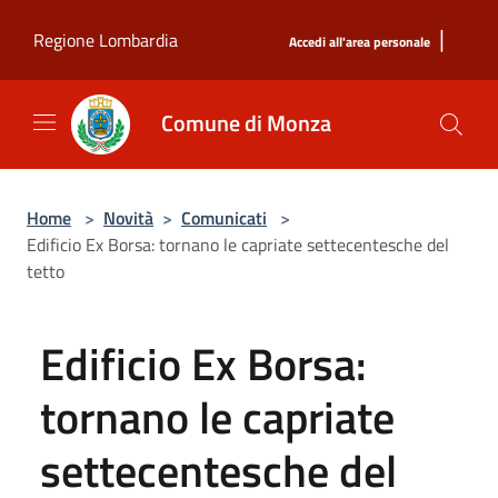
Salta al contenuto principale
|
Regione Lombardia
Accedi all'area personale
Comune di Monza
Home
>
Novità
>
Comunicati
>
Edificio Ex Borsa: tornano le capriate settecentesche del
tetto
Edificio Ex Borsa:
tornano le capriate
settecentesche del