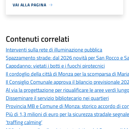
VAI ALLA PAGINA
Contenuti correlati
Interventi sulla rete di illuminazione pubblica
Spazzamento strade: dal 2026 novità per San Rocco e S
Capodanno: vietati i botti e i fuochi pirotecnici
Il cordoglio della città di Monza per la scomparsa di Mari
Il Consiglio Comunale approva il bilancio previsionale 2
Al via la progettazione per riqualificare le aree verdi lung
Disseminare il servizio bibliotecario nei quartieri
Provincia MB e Comune di Monza: storico accordo di con
Più di 1,3 milioni di euro per la sicurezza stradale segnal
‘traffing calming’