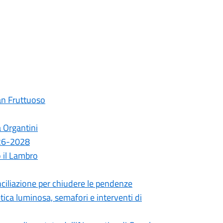
an Fruttuoso
a Organtini
026-2028
o il Lambro
ciliazione per chiudere le pendenze
etica luminosa, semafori e interventi di