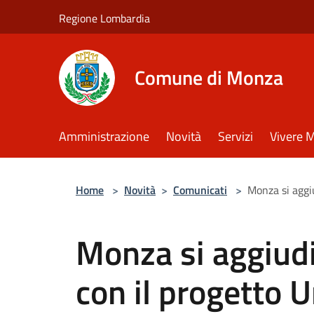
Salta al contenuto principale
Regione Lombardia
Comune di Monza
Amministrazione
Novità
Servizi
Vivere 
Home
>
Novità
>
Comunicati
>
Monza si aggiu
Monza si aggiudi
con il progetto 