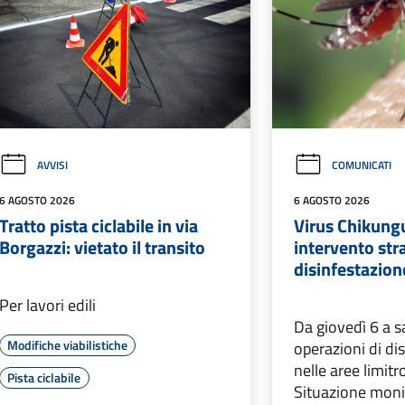
AVVISI
COMUNICATI
6 AGOSTO 2026
6 AGOSTO 2026
Tratto pista ciclabile in via
Virus Chikung
Borgazzi: vietato il transito
intervento str
disinfestazion
Per lavori edili
Da giovedì 6 a s
Modifiche viabilistiche
operazioni di di
nelle aree limitr
Pista ciclabile
Situazione moni