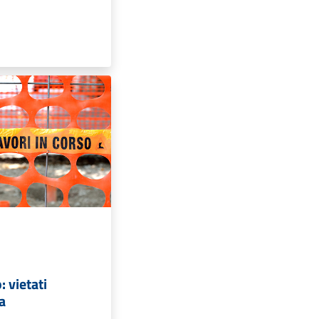
: vietati
ta