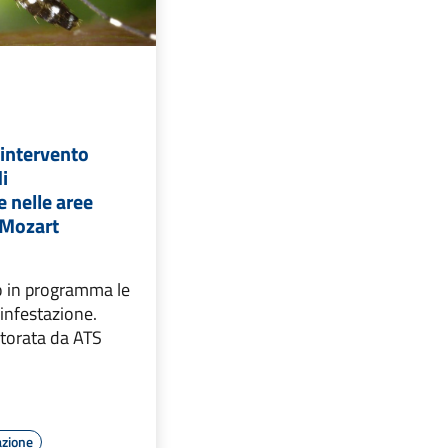
 intervento
di
e nelle aree
a Mozart
o in programma le
sinfestazione.
torata da ATS
azione