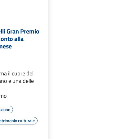
lli Gran Premio
conto alla
 mese
ma il cuore del
ano e una delle
i
smo
azione
atrimonio culturale