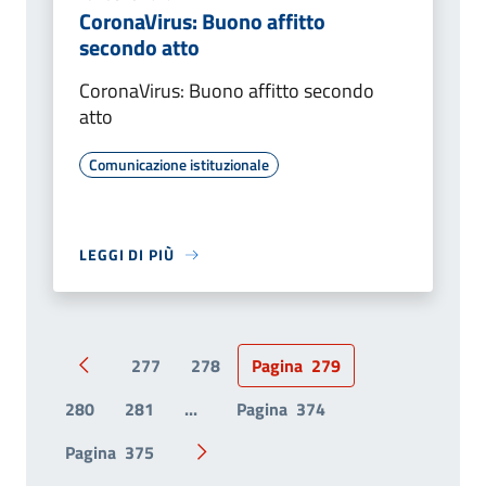
CoronaVirus: Buono affitto
secondo atto
CoronaVirus: Buono affitto secondo
atto
Comunicazione istituzionale
LEGGI DI PIÙ
277
278
Pagina
279
Pagina precedente
280
281
...
Pagina
374
Pagina
375
Pagina successiva