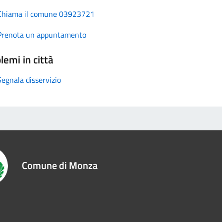
Chiama il comune 03923721
Prenota un appuntamento
lemi in città
Segnala disservizio
Comune di Monza