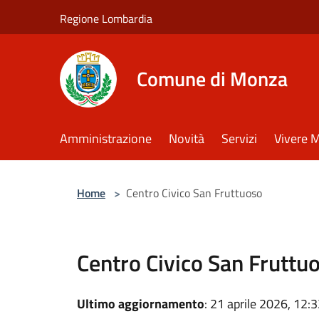
Salta al contenuto principale
Regione Lombardia
Comune di Monza
Amministrazione
Novità
Servizi
Vivere 
Home
>
Centro Civico San Fruttuoso
Centro Civico San Fruttu
Ultimo aggiornamento
: 21 aprile 2026, 12: