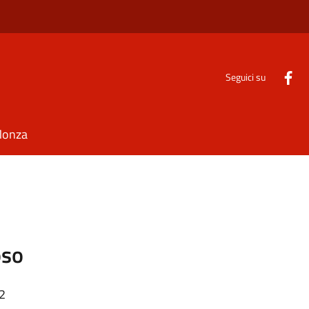
Seguici su
Monza
oso
32