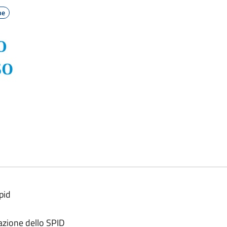
ne
pid
eazione dello SPID