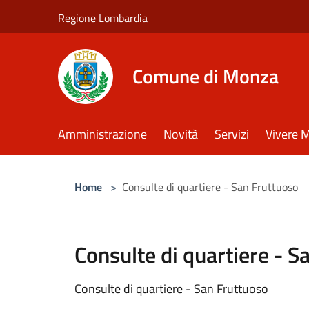
Salta al contenuto principale
Regione Lombardia
Comune di Monza
Amministrazione
Novità
Servizi
Vivere 
Home
>
Consulte di quartiere - San Fruttuoso
Consulte di quartiere - S
Consulte di quartiere - San Fruttuoso