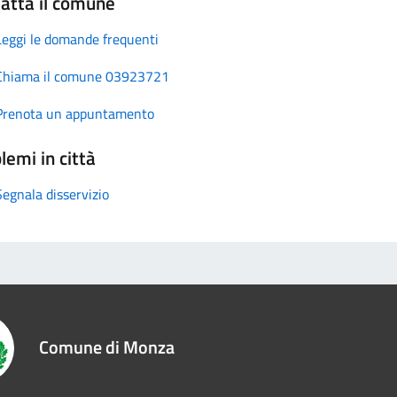
atta il comune
Leggi le domande frequenti
Chiama il comune 03923721
Prenota un appuntamento
lemi in città
Segnala disservizio
Comune di Monza