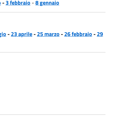
o
-
3 febbraio
-
8 gennaio
gio
-
23 aprile
-
25 marzo
-
26 febbraio
-
29