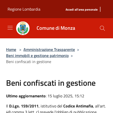
Salta al contenuto principale
|
Regione Lombardia
Accedi all'area personale
Comune di Monza
Home
>
Amministrazione Trasparente
>
Beni immobili e gestione patrimonio
>
Beni confiscati in gestione
Beni confiscati in gestione
Ultimo aggiornamento
: 15 luglio 2025, 15:12
Il
D.Lgs. 159/2011
, istitutivo del
Codice Antimafia
, all'art.
48 comma 3 lett. c) prevede l'obbligo di pubblicazione