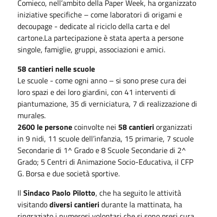
Comieco, nell’ambito della Paper Week, ha organizzato
iniziative specifiche – come laboratori di origami e
decoupage - dedicate al riciclo della carta e del
cartone.La partecipazione è stata aperta a persone
singole, famiglie, gruppi, associazioni e amici.
58 cantieri nelle scuole
Le scuole - come ogni anno – si sono prese cura dei
loro spazi e dei loro giardini, con 41 interventi di
piantumazione, 35 di verniciatura, 7 di realizzazione di
murales.
2600 le persone
coinvolte nei
58 cantieri
organizzati
in 9 nidi, 11 scuole dell’infanzia, 15 primarie, 7 scuole
Secondarie di 1^ Grado e 8 Scuole Secondarie di 2^
Grado; 5 Centri di Animazione Socio-Educativa, il CFP
G. Borsa e due società sportive.
Il
Sindaco Paolo Pilotto
, che ha seguito le attività
visitando
diversi cantieri
durante la mattinata, ha
ringraziato i numerosi volontari che si sono presi cura