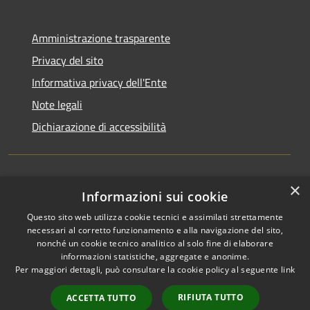
Amministrazione trasparente
Privacy del sito
Informativa privacy dell'Ente
Note legali
Dichiarazione di accessibilità
×
Newsletter
Informazioni sui cookie
Questo sito web utilizza cookie tecnici e assimilati strettamente
necessari al corretto funzionamento e alla navigazione del sito,
nonché un cookie tecnico analitico al solo fine di elaborare
informazioni statistiche, aggregate e anonime.
RSS
Copyright © 2026 • Comune di
Per maggiori dettagli, può consultare la cookie policy al seguente
link
Accessibilità
Monza • Powered by
Privacy
Municipium
Accesso
•
RIFIUTA TUTTO
ACCETTA TUTTO