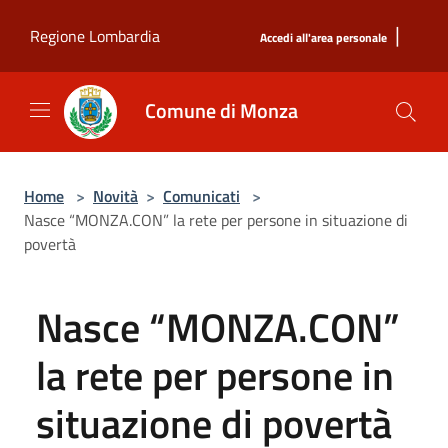
Salta al contenuto principale
|
Regione Lombardia
Accedi all'area personale
Comune di Monza
Home
>
Novità
>
Comunicati
>
Nasce “MONZA.CON” la rete per persone in situazione di
povertà
Nasce “MONZA.CON”
la rete per persone in
situazione di povertà