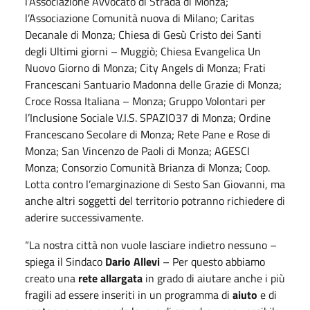
l’Associazione Avvocato di Strada di Monza;
l’Associazione Comunità nuova di Milano; Caritas
Decanale di Monza; Chiesa di Gesù Cristo dei Santi
degli Ultimi giorni – Muggiò; Chiesa Evangelica Un
Nuovo Giorno di Monza; City Angels di Monza; Frati
Francescani Santuario Madonna delle Grazie di Monza;
Croce Rossa Italiana – Monza; Gruppo Volontari per
l’Inclusione Sociale V.I.S. SPAZIO37 di Monza; Ordine
Francescano Secolare di Monza; Rete Pane e Rose di
Monza; San Vincenzo de Paoli di Monza; AGESCI
Monza; Consorzio Comunità Brianza di Monza; Coop.
Lotta contro l’emarginazione di Sesto San Giovanni, ma
anche altri soggetti del territorio potranno richiedere di
aderire successivamente.
“La nostra città non vuole lasciare indietro nessuno –
spiega il Sindaco
Dario Allevi
– Per questo abbiamo
creato una
rete allargata
in grado di aiutare anche i più
fragili ad essere inseriti in un programma di
aiuto
e di