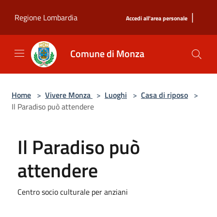
Salta al contenuto principale
|
Regione Lombardia
Accedi all'area personale
Comune di Monza
Home
>
Vivere Monza
>
Luoghi
>
Casa di riposo
>
Il Paradiso può attendere
Il Paradiso può
attendere
Centro socio culturale per anziani