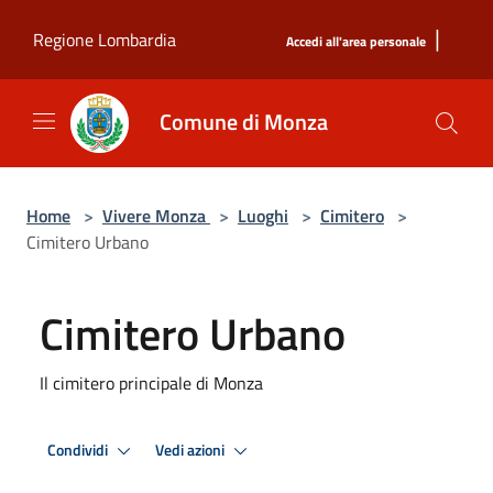
Salta al contenuto principale
|
Regione Lombardia
Accedi all'area personale
Comune di Monza
Home
>
Vivere Monza
>
Luoghi
>
Cimitero
>
Cimitero Urbano
Cimitero Urbano
Il cimitero principale di Monza
Condividi
Vedi azioni