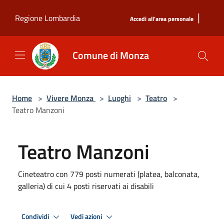
Salta al contenuto principale
|
Regione Lombardia
Accedi all'area personale
Comune di Monza
Home
>
Vivere Monza
>
Luoghi
>
Teatro
>
Teatro Manzoni
Teatro Manzoni
Cineteatro con 779 posti numerati (platea, balconata,
galleria) di cui 4 posti riservati ai disabili
Condividi
Vedi azioni