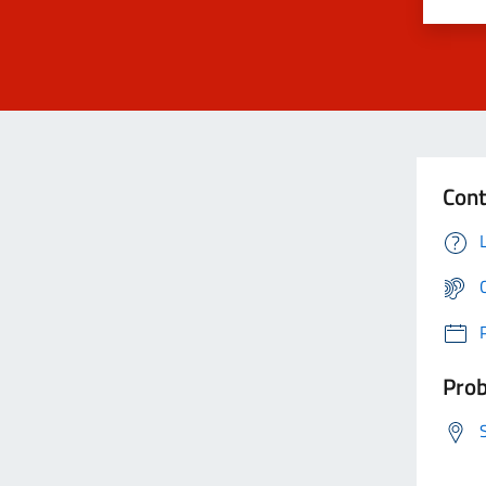
Cont
Prob