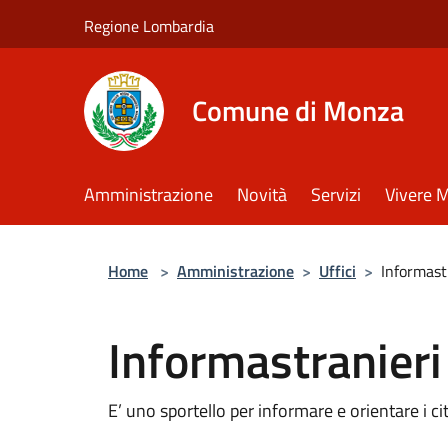
Salta al contenuto principale
Regione Lombardia
Comune di Monza
Amministrazione
Novità
Servizi
Vivere 
Home
>
Amministrazione
>
Uffici
>
Informast
Informastranieri
E’ uno sportello per informare e orientare i cit