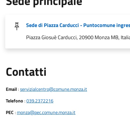
Sede principale
Sede di Piazza Carducci - Puntocomune ingre
Piazza Giosuè Carducci, 20900 Monza MB, Itali
Utili
Contatti
Email
:
servizialcentro@comune.monza.it
Telefono
:
039.2372216
PEC
:
monza@pec.comune.monza.it