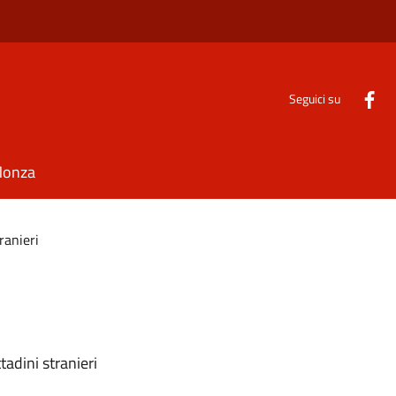
Seguici su
Monza
ranieri
tadini stranieri