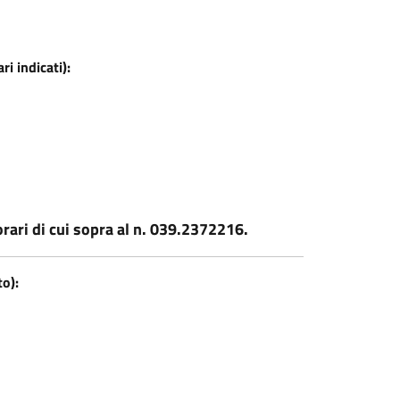
i indicati):
rari di cui sopra al n. 039.2372216.
o):