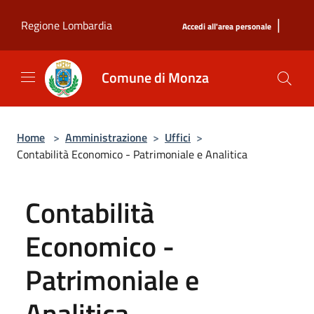
Salta al contenuto principale
|
Regione Lombardia
Accedi all'area personale
Comune di Monza
Home
>
Amministrazione
>
Uffici
>
Contabilità Economico - Patrimoniale e Analitica
Contabilità
Economico -
Patrimoniale e
Analitica