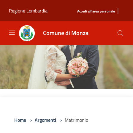
Salta al contenuto principale
|
Regione Lombardia
Accedi all'area personale
Comune di Monza
Home
>
Argomenti
>
Matrimonio