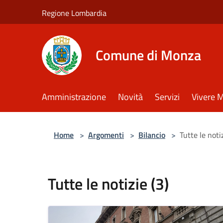
Salta al contenuto principale
Regione Lombardia
Comune di Monza
Amministrazione
Novità
Servizi
Vivere 
Home
>
Argomenti
>
Bilancio
>
Tutte le notiz
Tutte le notizie (3)