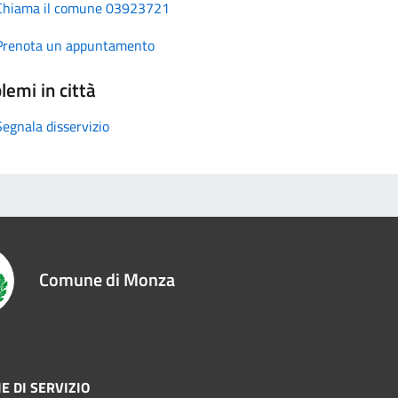
Chiama il comune 03923721
Prenota un appuntamento
lemi in città
Segnala disservizio
Comune di Monza
E DI SERVIZIO