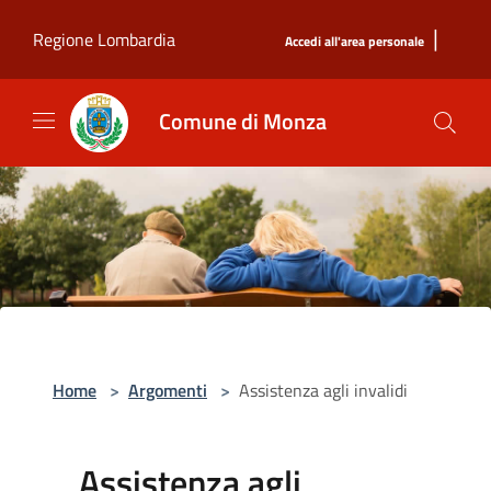
Salta al contenuto principale
|
Regione Lombardia
Accedi all'area personale
Comune di Monza
Home
>
Argomenti
>
Assistenza agli invalidi
Assistenza agli