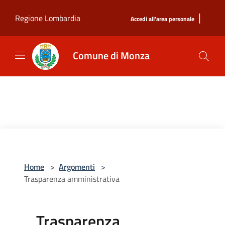
Salta al contenuto principale
|
Regione Lombardia
Accedi all'area personale
Comune di Monza
Home
>
Argomenti
>
Trasparenza amministrativa
Trasparenza