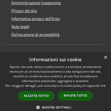
Amministrazione trasparente
Privacy del sito
Informativa privacy dell'Ente
Note legali
Dichiarazione di accessibilità
×
Newsletter
Informazioni sui cookie
Questo sito web utilizza cookie tecnici e assimilati strettamente
necessari al corretto funzionamento e alla navigazione del sito,
nonché un cookie tecnico analitico al solo fine di elaborare
informazioni statistiche, aggregate e anonime.
RSS
Copyright © 2026 • Comune di
Per maggiori dettagli, può consultare la cookie policy al seguente
link
Accessibilità
Monza • Powered by
Privacy
Municipium
Accesso
•
RIFIUTA TUTTO
ACCETTA TUTTO
Cookie
redazione
Mappa del sito
MOSTRA DETTAGLI