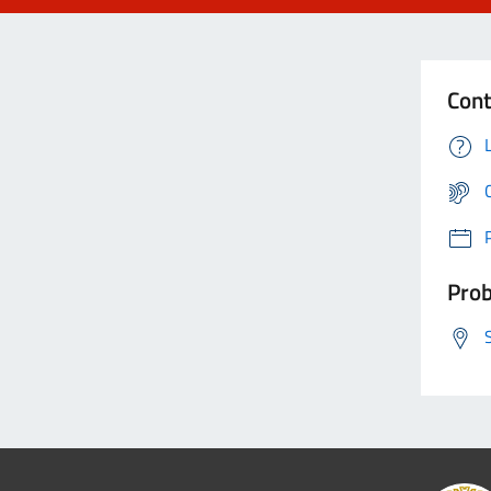
Cont
Prob