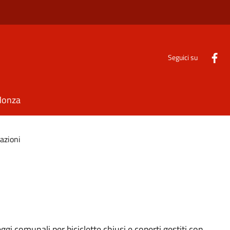
Seguici su
Monza
azioni
gi comunali per biciclette chiusi e coperti gestiti con