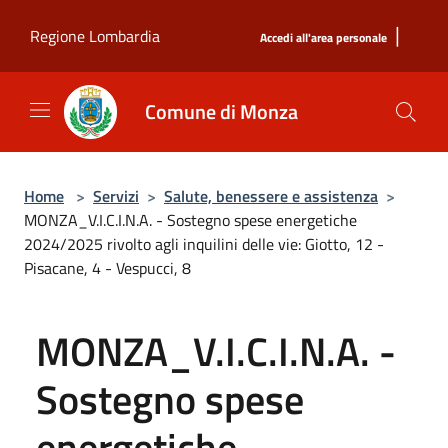
Salta al contenuto principale
|
Regione Lombardia
Accedi all'area personale
Comune di Monza
Home
>
Servizi
>
Salute, benessere e assistenza
>
MONZA_V.I.C.I.N.A. - Sostegno spese energetiche
2024/2025 rivolto agli inquilini delle vie: Giotto, 12 -
Pisacane, 4 - Vespucci, 8
MONZA_V.I.C.I.N.A. -
Sostegno spese
energetiche