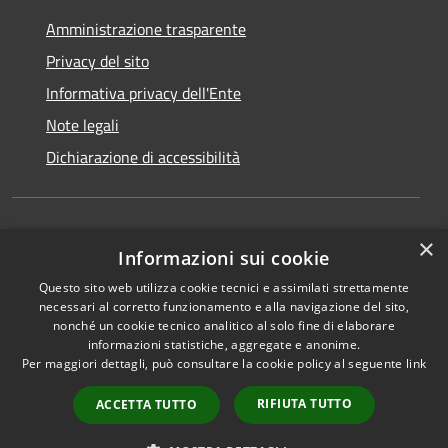
Amministrazione trasparente
Privacy del sito
Informativa privacy dell'Ente
Note legali
Dichiarazione di accessibilità
×
Newsletter
Informazioni sui cookie
Questo sito web utilizza cookie tecnici e assimilati strettamente
necessari al corretto funzionamento e alla navigazione del sito,
nonché un cookie tecnico analitico al solo fine di elaborare
informazioni statistiche, aggregate e anonime.
RSS
Copyright © 2026 • Comune di
Per maggiori dettagli, può consultare la cookie policy al seguente
link
Accessibilità
Monza • Powered by
Privacy
Municipium
Accesso
•
RIFIUTA TUTTO
ACCETTA TUTTO
Cookie
redazione