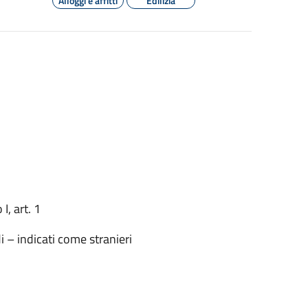
Alloggi e affitti
Edilizia
I, art. 1
i – indicati come stranieri