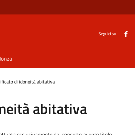
Seguici su
Monza
ificato di idoneità abitativa
oneità abitativa
fettuata esclusivamente dal soggetto avente titolo