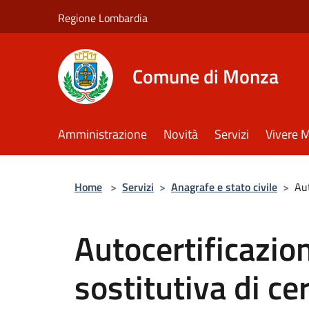
Salta al contenuto principale
Regione Lombardia
Comune di Monza
Amministrazione
Novità
Servizi
Vivere 
Home
>
Servizi
>
Anagrafe e stato civile
>
Aut
Autocertificazio
sostitutiva di ce