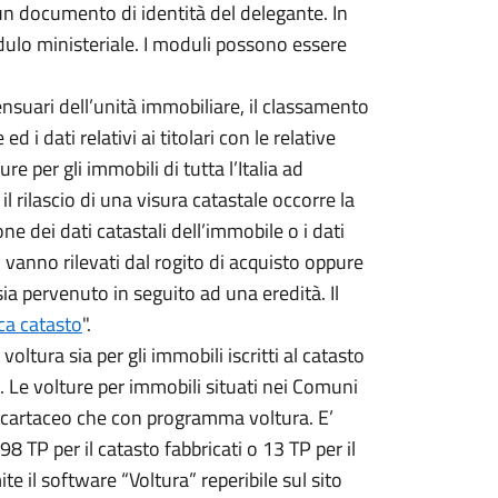
 un documento di identità del delegante. In
dulo ministeriale. I moduli possono essere
censuari dell’unità immobiliare, il classamento
d i dati relativi ai titolari con le relative
re per gli immobili di tutta l’Italia ad
il rilascio di una visura catastale occorre la
ne dei dati catastali dell’immobile o i dati
ali vanno rilevati dal rogito di acquisto oppure
sia pervenuto in seguito ad una eredità. Il
ca catasto
".
 voltura sia per gli immobili iscritti al catasto
eni. Le volture per immobili situati nei Comuni
 cartaceo che con programma voltura. E’
 TP per il catasto fabbricati o 13 TP per il
e il software “Voltura” reperibile sul sito