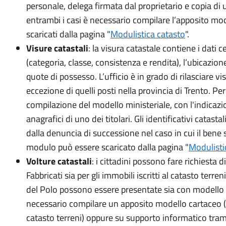
personale, delega firmata dal proprietario e copia di
entrambi i casi è necessario compilare l’apposito mo
scaricati dalla pagina "
Modulistica catasto
".
Visure catastali
: la visura catastale contiene i dati 
(categoria, classe, consistenza e rendita), l’ubicazione e
quote di possesso. L’ufficio è in grado di rilasciare visu
eccezione di quelli posti nella provincia di Trento. Per 
compilazione del modello ministeriale, con l'indicazio
anagrafici di uno dei titolari. Gli identificativi catast
dalla denuncia di successione nel caso in cui il bene 
modulo può essere scaricato dalla pagina "
Modulisti
Volture catastali
: i cittadini possono fare richiesta di
Fabbricati sia per gli immobili iscritti al catasto terr
del Polo possono essere presentate sia con modello
necessario compilare un apposito modello cartaceo (98
catasto terreni) oppure su supporto informatico tramit