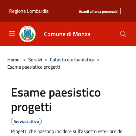
Salta al contenuto principale
|
Regione Lombardia
Accedi all'area personale
Comune di Monza
Home
>
Servizi
>
Catasto e urbanistica
>
Esame paesistico progetti
Esame paesistico
progetti
Servizio attivo
Progetti che possono incidere sull’aspetto esteriore dei