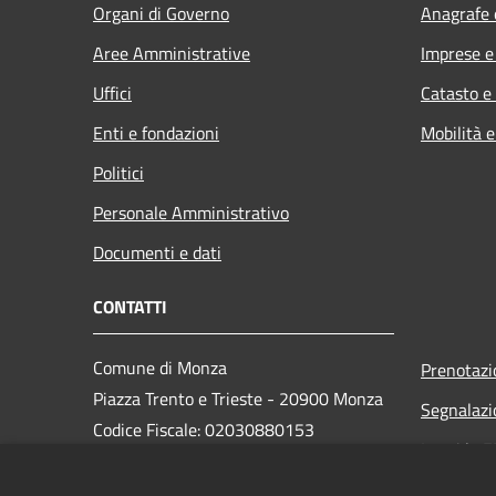
Organi di Governo
Anagrafe e
Aree Amministrative
Imprese 
Uffici
Catasto e
Enti e fondazioni
Mobilità e
Politici
Personale Amministrativo
Documenti e dati
CONTATTI
Comune di Monza
Prenotaz
Piazza Trento e Trieste - 20900 Monza
Segnalazi
Codice Fiscale: 02030880153
Leggi le 
Partita IVA: 00728830969
PEC:
monza@pec.comune.monza.it