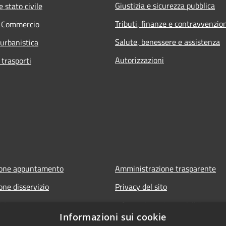
Giustizia e sicurezza pubblica
 stato civile
Tributi, finanze e contravvenzio
e Commercio
Salute, benessere e assistenza
 urbanistica
Autorizzazioni
 trasporti
ione appuntamento
Amministrazione trasparente
one disservizio
Privacy del sito
FAQ
Informativa privacy dell'Ente
Informazioni sui cookie
Note legali