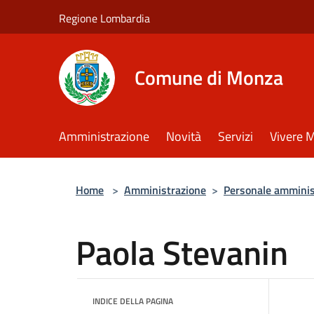
Salta al contenuto principale
Regione Lombardia
Comune di Monza
Amministrazione
Novità
Servizi
Vivere 
Home
>
Amministrazione
>
Personale amminis
Paola Stevanin
INDICE DELLA PAGINA