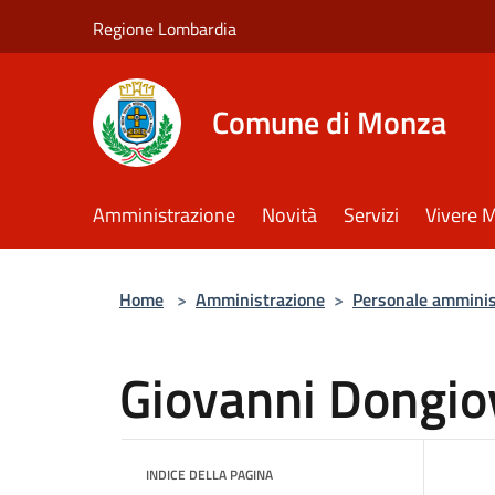
Salta al contenuto principale
Regione Lombardia
Comune di Monza
Amministrazione
Novità
Servizi
Vivere 
Home
>
Amministrazione
>
Personale amminis
Giovanni Dongio
INDICE DELLA PAGINA