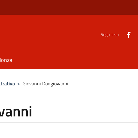
Seguici su
Monza
trativo
>
Giovanni Dongiovanni
vanni