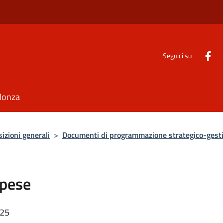
Seguici su
Monza
izioni generali
>
Documenti di programmazione strategico-gest
spese
:25