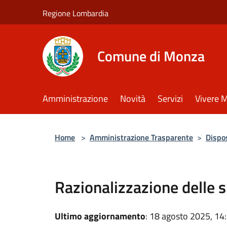
Salta al contenuto principale
Regione Lombardia
Comune di Monza
Amministrazione
Novità
Servizi
Vivere 
Home
>
Amministrazione Trasparente
>
Dispos
Razionalizzazione delle 
Ultimo aggiornamento
: 18 agosto 2025, 14