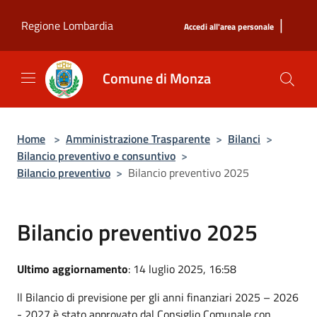
Salta al contenuto principale
|
Regione Lombardia
Accedi all'area personale
Comune di Monza
Home
>
Amministrazione Trasparente
>
Bilanci
>
Bilancio preventivo e consuntivo
>
Bilancio preventivo
>
Bilancio preventivo 2025
Bilancio preventivo 2025
Ultimo aggiornamento
: 14 luglio 2025, 16:58
ll Bilancio di previsione per gli anni finanziari 2025 – 2026
- 2027 è stato approvato dal Consiglio Comunale con