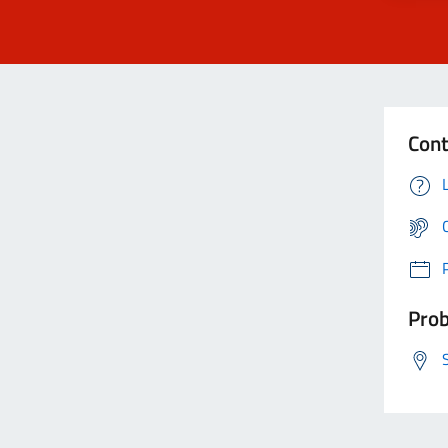
Cont
Prob