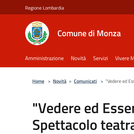
Salta al contenuto principale
Regione Lombardia
Comune di Monza
Amministrazione
Novità
Servizi
Vivere 
Home
>
Novità
>
Comunicati
>
"Vedere ed Ess
"Vedere ed Esser
Spettacolo teatr