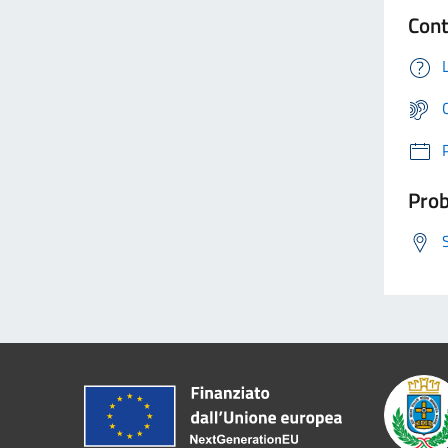
Cont
Prob