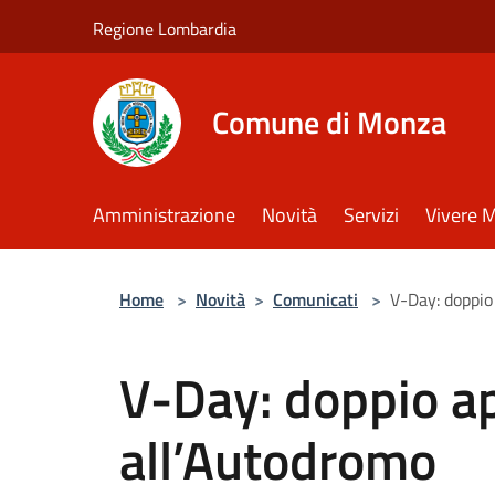
Salta al contenuto principale
Regione Lombardia
Comune di Monza
Amministrazione
Novità
Servizi
Vivere 
Home
>
Novità
>
Comunicati
>
V-Day: doppi
V-Day: doppio 
all’Autodromo