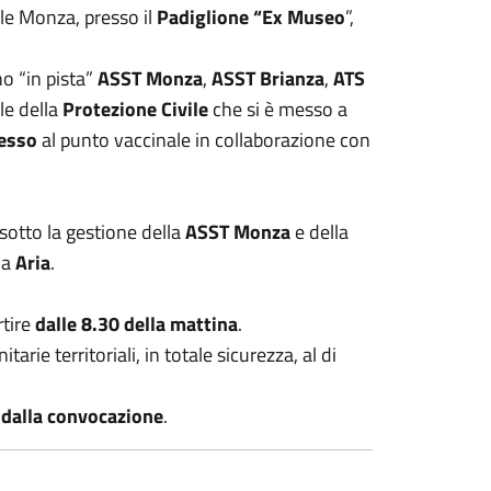
e Monza, presso il
Padiglione “Ex Museo
”,
o “in pista”
ASST Monza
,
ASST Brianza
,
ATS
le della
Protezione Civile
che si è messo a
esso
al punto vaccinale in collaborazione con
sotto la gestione della
ASST Monza
e della
da
Aria
.
rtire
dalle 8.30 della mattina
.
rie territoriali, in totale sicurezza, al di
o dalla convocazione
.