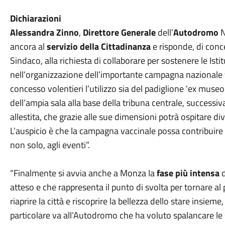
Dichiarazioni
Alessandra Zinno
,
Direttore Generale
dell’
Autodromo
N
ancora al
servizio della Cittadinanza
e risponde, di conc
Sindaco, alla richiesta di collaborare per sostenere le Istit
nell’organizzazione dell’importante campagna nazionale 
concesso volentieri l’utilizzo sia del padiglione 'ex museo'
dell’ampia sala alla base della tribuna centrale, success
allestita, che grazie alle sue dimensioni potrà ospitare di
L’auspicio è che la campagna vaccinale possa contribuire a
non solo, agli eventi”.
“Finalmente si avvia anche a Monza la
fase più intensa
d
atteso e che rappresenta il punto di svolta per tornare al
riaprire la città e riscoprire la bellezza dello stare insi
particolare va all’Autodromo che ha voluto spalancare le