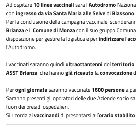
Ad ospitare
10 linee vaccinali
sarà l’
Autodromo
Nazional
con
ingresso da via Santa Maria alle Selve
di
Biassono
.
Per la conclusione della campagna vaccinale, scenderann
Brianza
e il
Comune di Monza
con il suo gruppo Comuna
disposizione per gestire la logistica e per
indirizzare
l’
acc
l’Autodromo.
I vaccinati saranno quindi
ultraottantenni
del
territorio
ASST Brianza
, che hanno
già ricevuto
la
convocazione
Per
ogni giornata
saranno vaccinate
1600 persone
a pa
Saranno presenti gli operatori delle due Aziende socio sanita
fuori dei presidi ospedalieri.
Si ricorda ai
vaccinandi
di presentarsi all’
orario stabilit