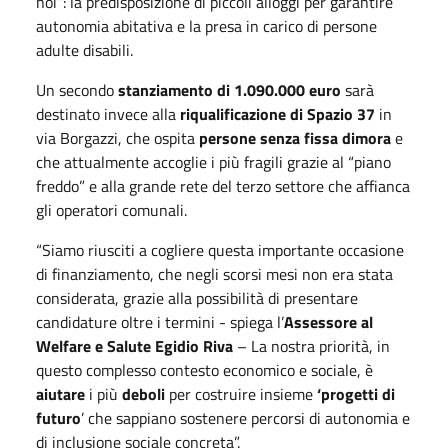
noi”: la predisposizione di piccoli alloggi per garantire
autonomia abitativa e la presa in carico di persone
adulte disabili.
Un secondo
stanziamento di 1.090.000 euro
sarà
destinato invece alla
riqualificazione di Spazio 37
in
via Borgazzi, che ospita
persone senza fissa dimora
e
che attualmente accoglie i più fragili grazie al “piano
freddo” e alla grande rete del terzo settore che affianca
gli operatori comunali.
“Siamo riusciti a cogliere questa importante occasione
di finanziamento, che negli scorsi mesi non era stata
considerata, grazie alla possibilità di presentare
candidature oltre i termini - spiega l’
Assessore al
Welfare e Salute
Egidio Riva
– La nostra priorità, in
questo complesso contesto economico e sociale, è
aiutare
i più
deboli
per costruire insieme
‘progetti di
futuro
’ che sappiano sostenere percorsi di autonomia e
di inclusione sociale concreta”.