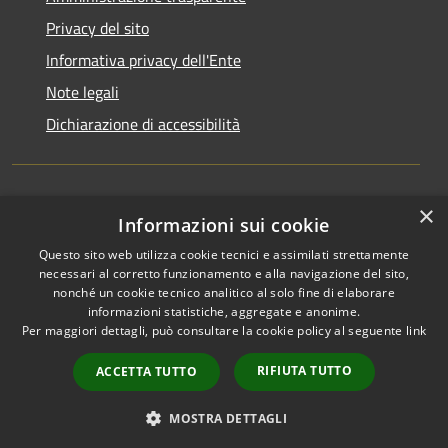
Privacy del sito
Informativa privacy dell'Ente
Note legali
Dichiarazione di accessibilità
×
Newsletter
Informazioni sui cookie
Questo sito web utilizza cookie tecnici e assimilati strettamente
necessari al corretto funzionamento e alla navigazione del sito,
nonché un cookie tecnico analitico al solo fine di elaborare
informazioni statistiche, aggregate e anonime.
RSS
Copyright © 2026 • Comune di
Per maggiori dettagli, può consultare la cookie policy al seguente
link
Accessibilità
Monza • Powered by
Privacy
Municipium
Accesso
•
RIFIUTA TUTTO
ACCETTA TUTTO
Cookie
redazione
Mappa del sito
MOSTRA DETTAGLI