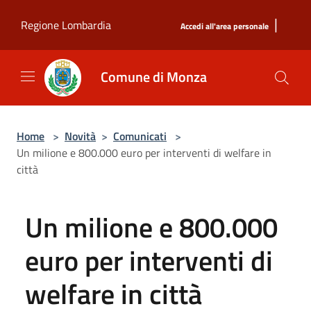
Salta al contenuto principale
|
Regione Lombardia
Accedi all'area personale
Comune di Monza
Home
>
Novità
>
Comunicati
>
Un milione e 800.000 euro per interventi di welfare in
città
Un milione e 800.000
euro per interventi di
welfare in città