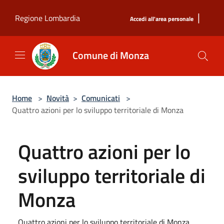
Salta al contenuto principale
|
Regione Lombardia
Accedi all'area personale
Comune di Monza
Home
>
Novità
>
Comunicati
>
Quattro azioni per lo sviluppo territoriale di Monza
Quattro azioni per lo
sviluppo territoriale di
Monza
Quattro azioni per lo sviluppo territoriale di Monza