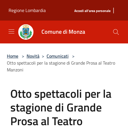
Salta al contenuto principale
|
Regione Lombardia
Accedi all'area personale
Comune di Monza
Home
>
Novità
>
Comunicati
>
Otto spettacoli per la stagione di Grande Prosa al Teatro
Manzoni
Otto spettacoli per la
stagione di Grande
Prosa al Teatro