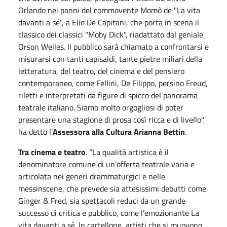
Orlando nei panni del commovente Momò de "La vita
davanti a sé", a Elio De Capitani, che porta in scena il
classico dei classici "Moby Dick", riadattato dal geniale
Orson Welles. Il pubblico sarà chiamato a confrontarsi e
misurarsi con tanti capisaldi, tante pietre miliari della
letteratura, del teatro, del cinema e del pensiero
contemporaneo, come Fellini, De Filippo, persino Freud,
riletti e interpretati da figure di spicco del panorama
teatrale italiano. Siamo molto orgogliosi di poter
presentare una stagione di prosa così ricca e di livello",
ha detto l’
Assessora alla Cultura Arianna Bettin
.
Tra cinema e teatro
. “La qualità artistica è il
denominatore comune di un’offerta teatrale varia e
articolata nei generi drammaturgici e nelle
messinscene, che prevede sia attesissimi debutti come
Ginger & Fred, sia spettacoli reduci da un grande
successo di critica e pubblico, come l’emozionante La
vita davanti a sé. In cartellone, artisti che si muovono