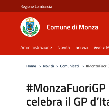
Salta al contenuto principale
Regione Lombardia
Comune di Monza
Amministrazione
Novità
Servizi
Vivere 
Home
>
Novità
>
Comunicati
>
#MonzaFuoriGP
#MonzaFuoriGP 
celebra il GP d’It