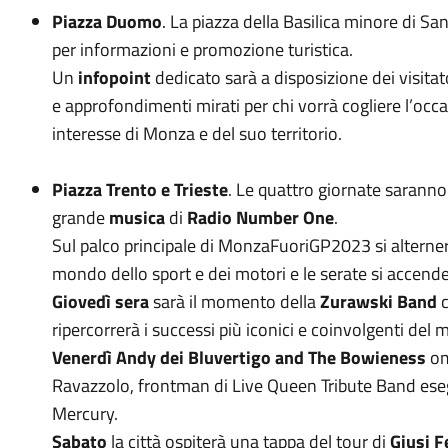
Piazza Duomo
. La piazza della Basilica minore di Sa
per informazioni e promozione turistica.
Un
infopoint
dedicato sarà a disposizione dei visita
e approfondimenti mirati per chi vorrà cogliere l’occas
interesse di Monza e del suo territorio.
Piazza Trento e Trieste
. Le quattro giornate sarann
grande
musica
di
Radio Number One
.
Sul palco principale di MonzaFuoriGP2023 si altern
mondo dello sport e dei motori e le serate si accender
Giovedì sera
sarà il momento della
Zurawski Band
c
ripercorrerà i successi più iconici e coinvolgenti del m
Venerdì
Andy dei Bluvertigo and The Bowieness
om
Ravazzolo, frontman di Live Queen Tribute Band esegu
Mercury.
Sabato
la città ospiterà una tappa del tour di
Giusi F