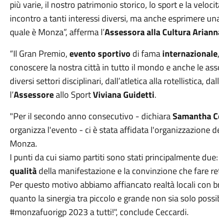
più varie, il nostro patrimonio storico, lo sport e la velo
incontro a tanti interessi diversi, ma anche esprimere una 
quale è Monza”, afferma l’
Assessora alla Cultura Ariann
“Il Gran Premio,
evento sportivo
di fama
internazionale
conoscere la nostra città in tutto il mondo e anche le as
diversi settori disciplinari, dall’atletica alla rotellistica, d
l’
Assessore
allo Sport
Viviana Guidetti
.
"Per il secondo anno consecutivo - dichiara
Samantha C
organizza l'evento - ci è stata affidata l'organizzazione d
Monza.
I punti da cui siamo partiti sono stati principalmente due
qualità
della manifestazione e la convinzione che fare re
Per questo motivo abbiamo affiancato realtà locali con b
quanto la sinergia tra piccolo e grande non sia solo poss
#monzafuorigp 2023 a tutti!", conclude Ceccardi.