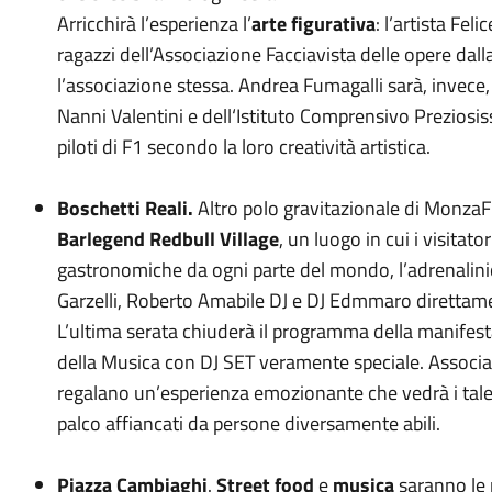
Arricchirà l’esperienza l’
arte figurativa
: l’artista Felic
ragazzi dell’Associazione Facciavista delle opere dall
l’associazione stessa. Andrea Fumagalli sarà, invece, 
Nanni Valentini e dell‘Istituto Comprensivo Preziosi
piloti di F1 secondo la loro creatività artistica.
Boschetti Reali.
Altro polo gravitazionale di MonzaFu
Barlegend Redbull Village
, un luogo in cui i visitat
gastronomiche da ogni parte del mondo, l’adrenalinic
Garzelli, Roberto Amabile DJ e DJ Edmmaro direttame
L’ultima serata chiuderà il programma della manifesta
della Musica con DJ SET veramente speciale. Associaz
regalano un’esperienza emozionante che vedrà i tale
palco affiancati da persone diversamente abili.
Piazza Cambiaghi
.
Street food
e
musica
saranno le 