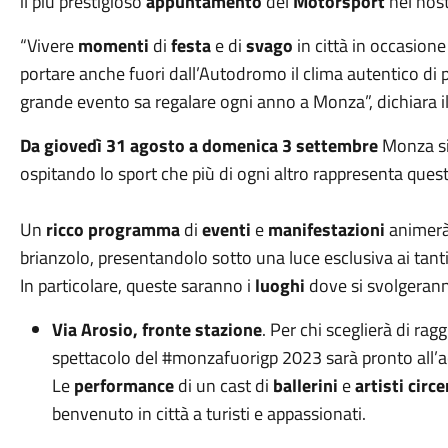
il più prestigioso
appuntamento
del
Motorsport
nel nost
“Vivere
momenti
di
festa
e di
svago
in città in occasion
portare anche fuori dall’Autodromo il clima autentico di
grande evento sa regalare ogni anno a Monza”, dichiara i
Da giovedì 31 agosto a domenica 3 settembre
Monza si 
ospitando lo sport che più di ogni altro rappresenta questi
Un
ricco programma
di
eventi
e
manifestazioni
animerà 
brianzolo, presentandolo sotto una luce esclusiva ai tanti tif
In particolare, queste saranno i
luoghi
dove si svolgerann
Via Arosio, fronte stazione
. Per chi sceglierà di ra
spettacolo del #monzafuorigp 2023 sarà pronto all’acc
Le
performance
di un cast di
ballerini
e
artisti circe
benvenuto in città a turisti e appassionati.