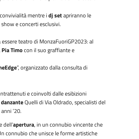
a convivialità mentre i
dj set
apriranno le
 show e concerti esclusivi.
 a essere teatro di MonzaFuoriGP2023: al
 Pia Timo
con il suo graffiante e
heEdge
”, organizzato dalla consulta di
intrattenuti e coinvolti dalle esibizioni
 danzante
Quelli di Via Oldrado, specialisti del
anni ’20.
e dell’
apertura
, in un connubio vincente che
n connubio che unisce le forme artistiche