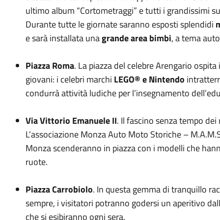
ultimo album “Cortometraggi” e tutti i grandissimi su
Durante tutte le giornate saranno esposti splendidi
m
e sarà installata una
grande area bimbi
, a tema auto
Piazza Roma
. La piazza del celebre Arengario ospita 
giovani: i celebri marchi
LEGO® e Nintendo
intratter
condurrà attività ludiche per l’insegnamento dell’ed
Via Vittorio Emanuele II
. Il fascino senza tempo dei 
L’associazione Monza Auto Moto Storiche – M.A.M.
Monza scenderanno in piazza con i modelli che hanno s
ruote.
Piazza Carrobiolo
. In questa gemma di tranquillo ra
sempre, i visitatori potranno godersi un aperitivo dal
che si esibiranno ogni sera.