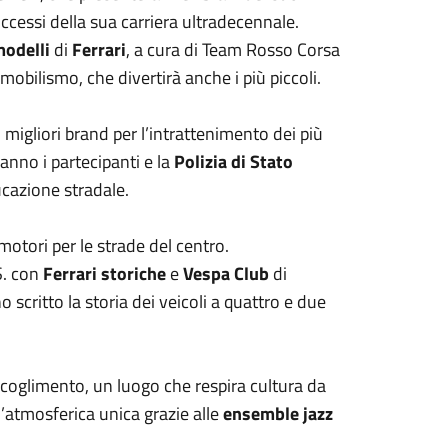
ccessi della sua carriera ultradecennale.
odelli
di
Ferrari
, a cura di Team Rosso Corsa
mobilismo, che divertirà anche i più piccoli.
i migliori brand per l’intrattenimento dei più
ranno i partecipanti e la
Polizia di Stato
ucazione stradale.
motori per le strade del centro.
S. con
Ferrari storiche
e
Vespa Club
di
critto la storia dei veicoli a quattro e due
ccoglimento, un luogo che respira cultura da
l’atmosferica unica grazie alle
ensemble jazz