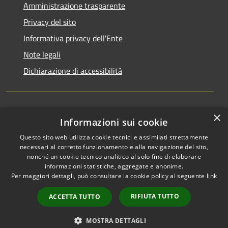
Amministrazione trasparente
Privacy del sito
Informativa privacy dell'Ente
Note legali
Dichiarazione di accessibilità
×
Newsletter
Informazioni sui cookie
Questo sito web utilizza cookie tecnici e assimilati strettamente
necessari al corretto funzionamento e alla navigazione del sito,
nonché un cookie tecnico analitico al solo fine di elaborare
informazioni statistiche, aggregate e anonime.
RSS
Copyright © 2026 • Comune di
Per maggiori dettagli, può consultare la cookie policy al seguente
link
Accessibilità
Monza • Powered by
Privacy
Municipium
Accesso
•
RIFIUTA TUTTO
ACCETTA TUTTO
Cookie
redazione
Mappa del sito
MOSTRA DETTAGLI