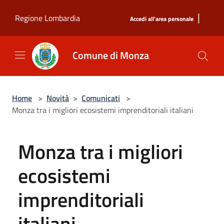
Salta al contenuto principale
|
Regione Lombardia
Accedi all'area personale
Comune di Monza
Home
>
Novità
>
Comunicati
>
Monza tra i migliori ecosistemi imprenditoriali italiani
Monza tra i migliori
ecosistemi
imprenditoriali
italiani