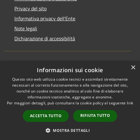
Privacy del sito
Informativa privacy dell'Ente
Note legali
Dichiarazione di accessibilità
×
Newsletter
Informazioni sui cookie
Questo sito web utilizza cookie tecnici e assimilati strettamente
necessari al corretto funzionamento e alla navigazione del sito,
nonché un cookie tecnico analitico al solo fine di elaborare
informazioni statistiche, aggregate e anonime.
RSS
Copyright © 2026 • Comune di
Per maggiori dettagli, può consultare la cookie policy al seguente
link
Accessibilità
Monza • Powered by
Privacy
Municipium
Accesso
•
RIFIUTA TUTTO
ACCETTA TUTTO
Cookie
redazione
Mappa del sito
MOSTRA DETTAGLI