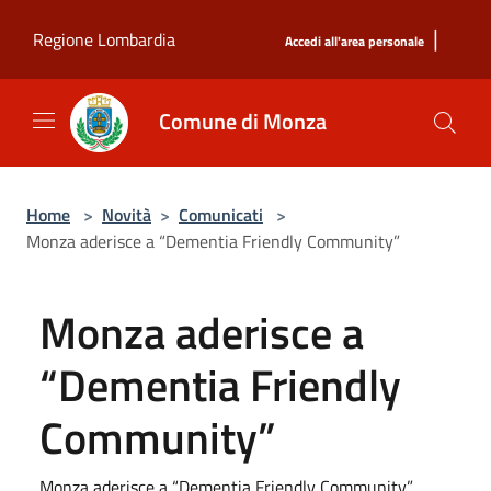
Salta al contenuto principale
|
Regione Lombardia
Accedi all'area personale
Comune di Monza
Home
>
Novità
>
Comunicati
>
Monza aderisce a “Dementia Friendly Community”
Monza aderisce a
“Dementia Friendly
Community”
Monza aderisce a “Dementia Friendly Community”