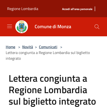
Salta al contenuto principale
|
Regione Lombardia
Accedi all'area personale
Comune di Monza
Home
>
Novità
>
Comunicati
>
Lettera congiunta a Regione Lombardia sul biglietto
integrato
Lettera congiunta a
Regione Lombardia
sul biglietto integrato