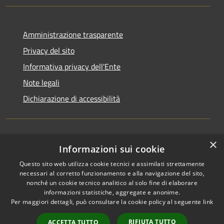
Amministrazione trasparente
Privacy del sito
Informativa privacy dell'Ente
Note legali
Dichiarazione di accessibilità
×
Newsletter
Informazioni sui cookie
Questo sito web utilizza cookie tecnici e assimilati strettamente
necessari al corretto funzionamento e alla navigazione del sito,
nonché un cookie tecnico analitico al solo fine di elaborare
informazioni statistiche, aggregate e anonime.
RSS
Copyright © 2026 • Comune di
Per maggiori dettagli, può consultare la cookie policy al seguente
link
Accessibilità
Monza • Powered by
Privacy
Municipium
Accesso
•
RIFIUTA TUTTO
ACCETTA TUTTO