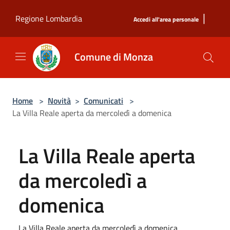
Salta al contenuto principale
|
Regione Lombardia
Accedi all'area personale
Comune di Monza
Home
>
Novità
>
Comunicati
>
La Villa Reale aperta da mercoledì a domenica
La Villa Reale aperta
da mercoledì a
domenica
La Villa Reale aperta da mercoledì a domenica