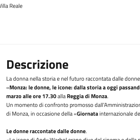
illa Reale
Descrizione
La donna nella storia e nel futuro raccontata dalle donne 
«
Monza: le donne, le icone: dalla storia a oggi passan
marzo alle ore 17.30
alla
Reggia di Monza
.
Un momento di confronto promosso dall’Amministrazione
di Monza, in occasione della «
Giornata
internazionale de
Le donne raccontate dalle donne
.
«Le icone di Andy Warhol erano dive del cinema e della m