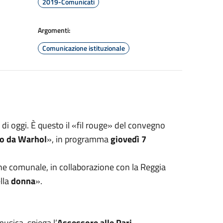
2019-Comunicati
Argomenti:
Comunicazione istituzionale
di oggi. È questo il «fil rouge» del convegno
do da Warhol
», in programma
giovedì 7
 comunale, in collaborazione con la Reggia
lla
donna
».
usica, spiega l’
Assessore alle Pari