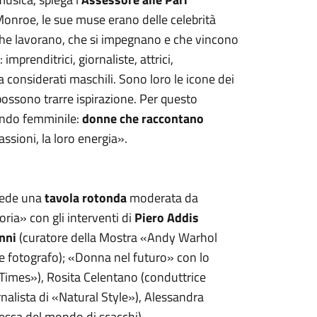
 Monroe, le sue muse erano delle celebrità
che lavorano, che si impegnano e che vincono
imprenditrici, giornaliste, attrici,
 considerati maschili. Sono loro le icone dei
possono trarre ispirazione. Per questo
ondo femminile:
donne che raccontano
assioni, la loro energia».
vede una
tavola rotonda
moderata da
ria» con gli interventi di
Piero Addis
nni
(curatore della Mostra «Andy Warhol
 e fotografo); «Donna nel futuro» con lo
Times»), Rosita Celentano (conduttrice
rnalista di «Natural Style»), Alessandra
essa del mondo di scacchi).