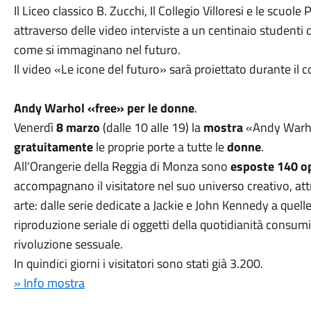
Il Liceo classico B. Zucchi, Il Collegio Villoresi e le scuol
attraverso delle video interviste a un centinaio studenti 
come si immaginano nel futuro.
Il video «Le icone del futuro» sarà proiettato durante il 
Andy Warhol «free» per le donne
.
Venerdì
8 marzo
(dalle 10 alle 19) la
mostra
«Andy Warhol
gratuitamente
le proprie porte a tutte le
donne
.
All'Orangerie della Reggia di Monza sono
esposte 140 o
accompagnano il visitatore nel suo universo creativo, attr
arte: dalle serie dedicate a Jackie e John Kennedy a quell
riproduzione seriale di oggetti della quotidianità consumi
rivoluzione sessuale.
In quindici giorni i visitatori sono stati già 3.200.
» Info mostra