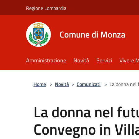
Salta al contenuto principale
Regione Lombardia
Comune di Monza
Amministrazione
Novità
Servizi
Vivere 
Home
>
Novità
>
Comunicati
>
La donna nel f
La donna nel futu
Convegno in Vill