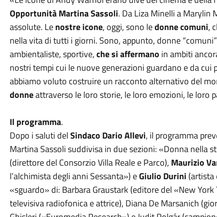
Opportunità Martina Sassoli
. Da Liza Minelli a Marylin
assolute. Le
nostre icone
, oggi, sono le
donne comuni
, 
nella vita di tutti i giorni. Sono, appunto, donne “comuni”: 
ambientaliste, sportive,
che si affermano
in ambiti ancora
nostri tempi cui le nuove generazioni guardano e da cui 
abbiamo voluto costruire un racconto alternativo del m
donne
attraverso le loro storie, le loro emozioni, le loro p
Il programma
.
Dopo i saluti del
Sindaco Dario Allevi
, il programma pre
Martina Sassoli suddivisa in due sezioni: «Donna nella sto
(direttore del Consorzio Villa Reale e Parco),
Maurizio Va
l’alchimista degli anni Sessanta») e
Giulio Durini
(artista
«sguardo» di: Barbara Graustark (editore del «New York 
televisiva radiofonica e attrice), Diana De Marsanich (gio
Ghisleri («Euromedia Research») e Judit Polgár (campion