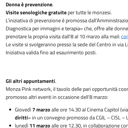
Donna è prevenzione
.
Visite senologiche
gratuite
per tutte le monzesi.
L’iniziativa di prevenzione è promossa dall’Amministraz
Diagnostica per immagini e terapia» che, offre alle donn
prenotare la propria visita dall'8 al 10 marzo alla mail:
co
Le visite si svolgeranno presso la sede del Centro in via
Iniziativa valida fino ad esaurimento posti.
Gli altri appuntamenti
.
Monza Pink network, il tavolo delle pari opportunità coo
promosso altri eventi in occasione dell’8 marzo:
Giovedì
7 marzo
alle ore 14.30 al Cinema Capitol (via 
diritti
» in un convegno promosso da CGIL – CISL – U
lunedì
11 marzo
alle ore 12.30, in collaborazione co