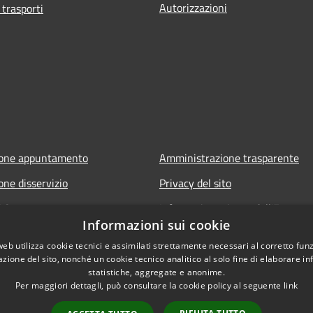
Autorizzazioni
 trasporti
ione appuntamento
Amministrazione trasparente
one disservizio
Privacy del sito
FAQ
Informativa privacy dell'Ente
Informazioni sui cookie
Note legali
web utilizza cookie tecnici e assimilati strettamente necessari al corretto fu
Dichiarazione di accessibilità
azione del sito, nonché un cookie tecnico analitico al solo fine di elaborare i
statistiche, aggregate e anonime.
Per maggiori dettagli, può consultare la cookie policy al seguente
link