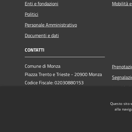
Enti e fondazioni
Mobilità e
Politici
Personale Amministrativo
Documenti e dati
CONTATTI
Comune di Monza
Prenotaz
Piazza Trento e Trieste - 20900 Monza
Segnalazi
Codice Fiscale: 02030880153
Leggi le 
Partita IVA: 00728830969
PEC:
monza@pec.comune.monza.it
Questo sito 
Centralino Unico: 03923721
alla navig