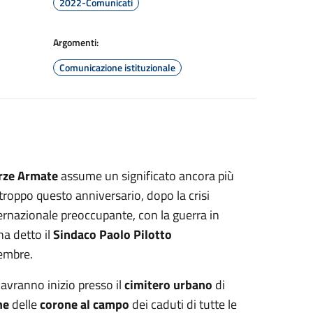
2022-Comunicati
Argomenti:
Comunicazione istituzionale
orze Armate
assume un significato ancora più
troppo questo anniversario, dopo la crisi
ernazionale preoccupante, con la guerra in
a detto il
Sindaco Paolo Pilotto
embre.
 avranno inizio presso il
cimitero urbano
di
ne
delle
corone al campo
dei caduti di tutte le