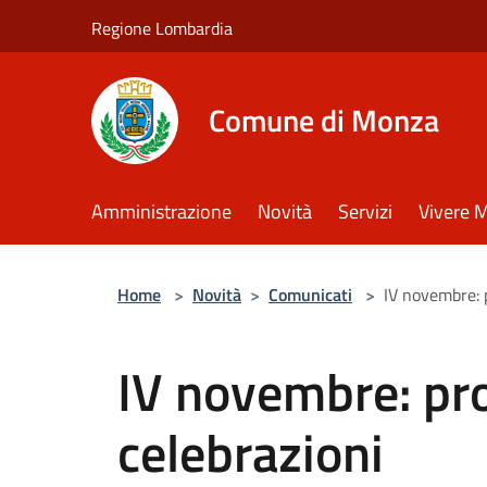
Salta al contenuto principale
Regione Lombardia
Comune di Monza
Amministrazione
Novità
Servizi
Vivere 
Home
>
Novità
>
Comunicati
>
IV novembre: 
IV novembre: pr
celebrazioni