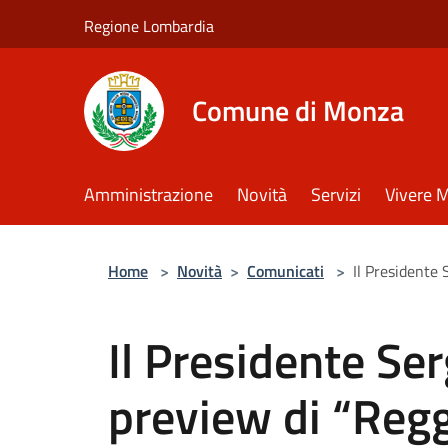
Salta al contenuto principale
Regione Lombardia
Comune di Monza
Amministrazione
Novità
Servizi
Vivere 
Home
>
Novità
>
Comunicati
>
Il Presidente
Il Presidente Ser
preview di “Reg