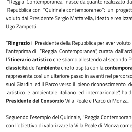
“Reggia Contemporanea” nasce da quanto realizzato dal 
Repubblica con “Quirinale contemporaneo”: un progetto
voluto dal Presidente Sergio Mattarella, ideato e realizz
Ugo Zampetti.
“
Ringrazio
il Presidente della Repubblica per aver voluto
l’anteprima di “Reggia Contemporanea”, curata dall’arc
L’
itinerario artistico
che stiamo allestendo al secondo Pia
classicità
dell’
ambiente
che lo ospita con la
contempora
rappresenta così un ulteriore passo in avanti nel percorso 
suoi Giardini ed il Parco verso il pieno riconoscimento 
artistico e ambientale italiano ed internazionale”, ha 
Presidente del Consorzio
Villa Reale e Parco di Monza.
Seguendo l’esempio del Quirinale, “Reggia Contemporanea
con l’obiettivo di valorizzare la Villa Reale di Monza com