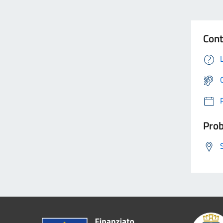
Cont
Prob