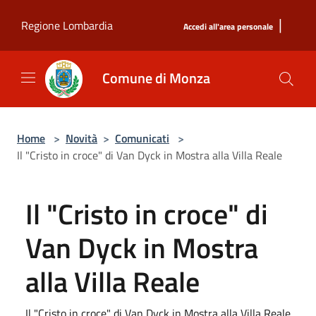
Salta al contenuto principale
|
Regione Lombardia
Accedi all'area personale
Comune di Monza
Home
>
Novità
>
Comunicati
>
Il "Cristo in croce" di Van Dyck in Mostra alla Villa Reale
Il "Cristo in croce" di
Van Dyck in Mostra
alla Villa Reale
Il "Cristo in croce" di Van Dyck in Mostra alla Villa Reale